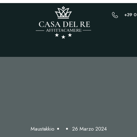
+39 
Maustakkio
26 Marzo 2024