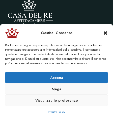
Gestisci Consenso
Via littorio, 10 Castel di Tusa (ME)
P.Iva 01656210836
Per fornire le migliori esperienze, utilizziamo tecnologie come i cookie per
© 2026 Affittacamere “Casa del re” | Sito creato da:
Maurizio Alfieri
memorizzare e/o accedere alle informazioni del dispositivo. Il consenso a
queste tecnologie ci permetterà di elaborare dati come il comportamento di
navigazione o ID unici su questo sito. Non acconsentire o ritirare il consenso
può influire negativamente su alcune caratteristiche e funzioni.
Accetta
Nega
info@lacasadelre.net
+39 377 3388159
Visualizza le preferenze
+39 347 5794423
+39 0921 307026
Privacy Policy