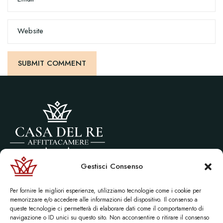
Website
Gestisci Consenso
Via littorio, 10 Castel di Tusa (ME)
P.Iva 01656210836
Per fornire le migliori esperienze, utilizziamo tecnologie come i cookie per
© 2026 Affittacamere “Casa del re” | Sito creato da:
Maurizio Alfieri
memorizzare e/o accedere alle informazioni del dispositivo. Il consenso a
queste tecnologie ci permetterà di elaborare dati come il comportamento di
navigazione o ID unici su questo sito. Non acconsentire o ritirare il consenso