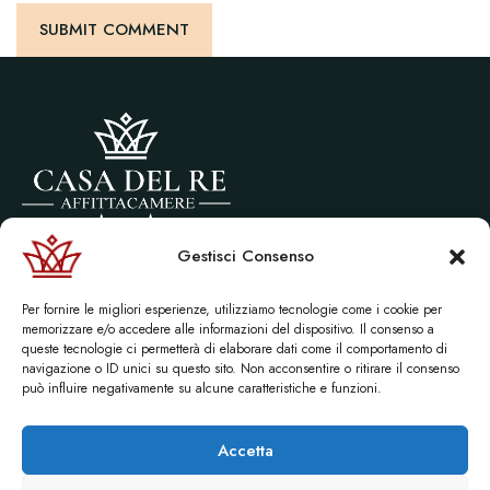
Gestisci Consenso
Via littorio, 10 Castel di Tusa (ME)
P.Iva 01656210836
Per fornire le migliori esperienze, utilizziamo tecnologie come i cookie per
© 2026 Affittacamere “Casa del re” | Sito creato da:
Maurizio Alfieri
memorizzare e/o accedere alle informazioni del dispositivo. Il consenso a
queste tecnologie ci permetterà di elaborare dati come il comportamento di
navigazione o ID unici su questo sito. Non acconsentire o ritirare il consenso
può influire negativamente su alcune caratteristiche e funzioni.
Accetta