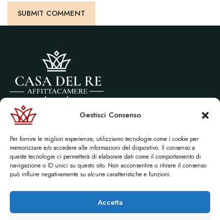
Gestisci Consenso
Via littorio, 10 Castel di Tusa (ME)
P.Iva 01656210836
Per fornire le migliori esperienze, utilizziamo tecnologie come i cookie per
© 2026 Affittacamere “Casa del re” | Sito creato da:
Maurizio Alfieri
memorizzare e/o accedere alle informazioni del dispositivo. Il consenso a
queste tecnologie ci permetterà di elaborare dati come il comportamento di
navigazione o ID unici su questo sito. Non acconsentire o ritirare il consenso
può influire negativamente su alcune caratteristiche e funzioni.
Accetta