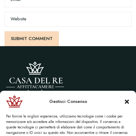
Website
Gestisci Consenso
Via littorio, 10 Castel di Tusa (ME)
P.Iva 01656210836
Per fornire le migliori esperienze, utilizziamo tecnologie come i cookie per
© 2026 Affittacamere “Casa del re” | Sito creato da:
Maurizio Alfieri
memorizzare e/o accedere alle informazioni del dispositivo. Il consenso a
queste tecnologie ci permetterà di elaborare dati come il comportamento di
navigazione o ID unici su questo sito. Non acconsentire o ritirare il consenso